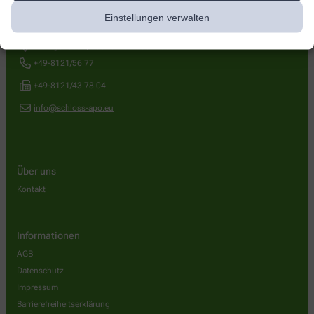
Einstellungen verwalten
Schloß-Apotheke
Erdinger Str. 7
,
85570
Markt Schwaben
+49-8121/56 77
+49-8121/43 78 04
info@schloss-apo.eu
Über uns
Kontakt
Informationen
AGB
Datenschutz
Impressum
Barrierefreiheitserklärung